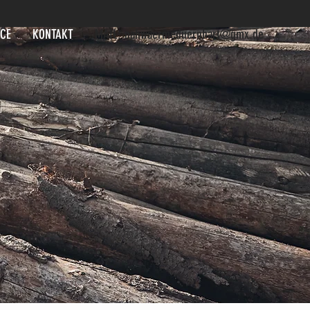
ICE
KONTAKT
MAIL:
nahwaermeduernhart@gmx.de