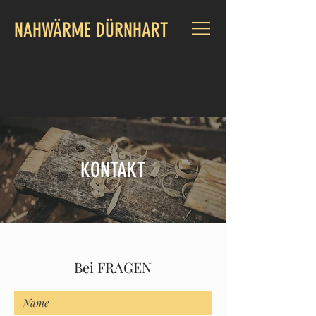
NAHWÄRME DÜRNHART
MAIL:
nahwaermeduernhart@gmx.de
KONTAKT
Bei FRAGEN